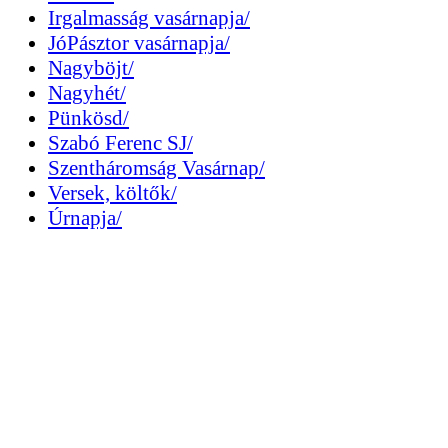
Irgalmasság vasárnapja/
JóPásztor vasárnapja/
Nagyböjt/
Nagyhét/
Pünkösd/
Szabó Ferenc SJ/
Szentháromság Vasárnap/
Versek, költők/
Úrnapja/