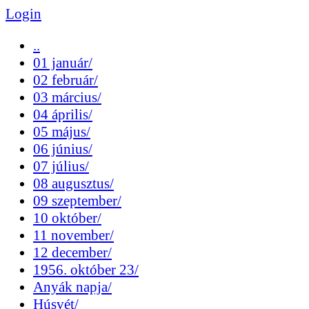
Login
..
01 január/
02 február/
03 március/
04 április/
05 május/
06 június/
07 július/
08 augusztus/
09 szeptember/
10 október/
11 november/
12 december/
1956. október 23/
Anyák napja/
Húsvét/