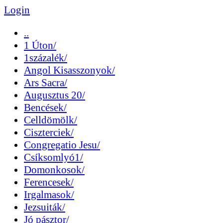
Login
..
1 Úton/
1százalék/
Angol Kisasszonyok/
Ars Sacra/
Augusztus 20/
Bencések/
Celldömölk/
Ciszterciek/
Congregatio Jesu/
Csíksomlyó1/
Domonkosok/
Ferencesek/
Irgalmasok/
Jezsuiták/
Jó pásztor/