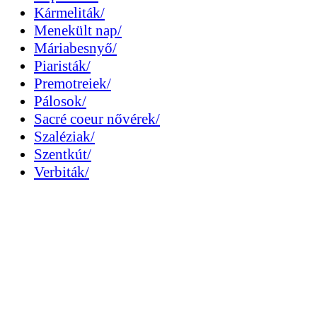
Kármeliták/
Menekült nap/
Máriabesnyő/
Piaristák/
Premotreiek/
Pálosok/
Sacré coeur nővérek/
Szaléziak/
Szentkút/
Verbiták/