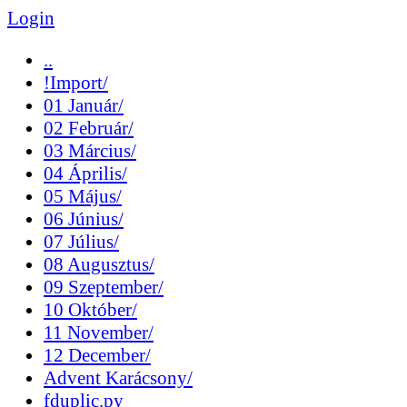
Login
..
!Import/
01 Január/
02 Február/
03 Március/
04 Április/
05 Május/
06 Június/
07 Július/
08 Augusztus/
09 Szeptember/
10 Október/
11 November/
12 December/
Advent Karácsony/
fduplic.py