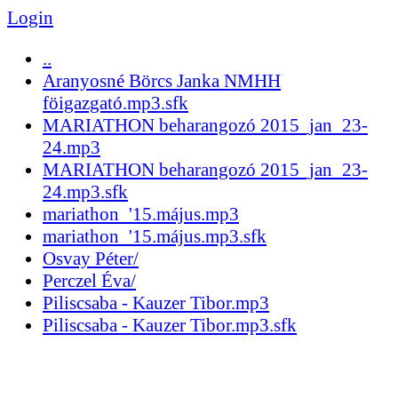
Login
..
Aranyosné Börcs Janka NMHH
föigazgató.mp3.sfk
MARIATHON beharangozó 2015_jan_23-
24.mp3
MARIATHON beharangozó 2015_jan_23-
24.mp3.sfk
mariathon_'15.május.mp3
mariathon_'15.május.mp3.sfk
Osvay Péter/
Perczel Éva/
Piliscsaba - Kauzer Tibor.mp3
Piliscsaba - Kauzer Tibor.mp3.sfk